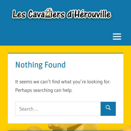
Skip
to
Les
content
Cavaliers
Menu
d'Hérouville
Nothing Found
It seems we can’t find what you’re looking for.
Perhaps searching can help.
Search
for:
Search