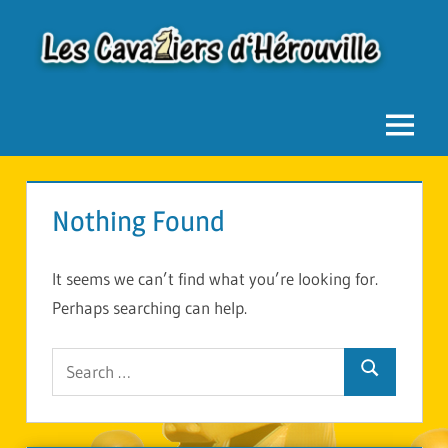
Skip
to
Les
content
Cavaliers
Menu
d'Hérouville
Nothing Found
It seems we can’t find what you’re looking for.
Perhaps searching can help.
Search
for:
Search