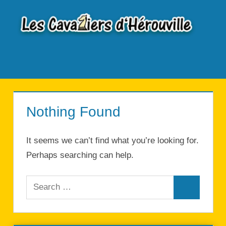
Skip
to
Les
content
Cavaliers
Menu
d'Hérouville
Nothing Found
It seems we can’t find what you’re looking for.
Perhaps searching can help.
Search
for:
Search