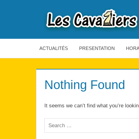
Skip
to
content
Les
Cavaliers
ACTUALITÉS
PRESENTATION
HORA
d'Hérouville
Nothing Found
It seems we can’t find what you’re looki
Search
for: