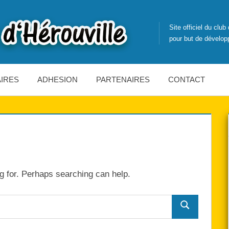
Site officiel du clu
pour but de développ
IRES
ADHESION
PARTENAIRES
CONTACT
ng for. Perhaps searching can help.
Search