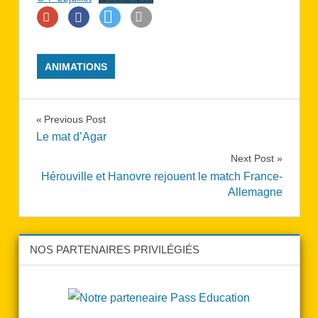
ANIMATIONS
Navigation
Previous Post
Le mat d’Agar
de
Next Post
l’article
Hérouville et Hanovre rejouent le match France-
Allemagne
NOS PARTENAIRES PRIVILÉGIÉS