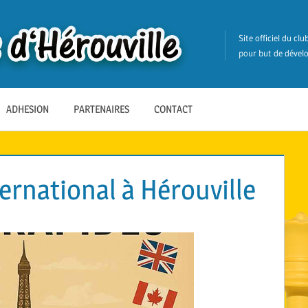
Site officiel du cl
pour but de dévelo
ADHESION
PARTENAIRES
CONTACT
ernational à Hérouville