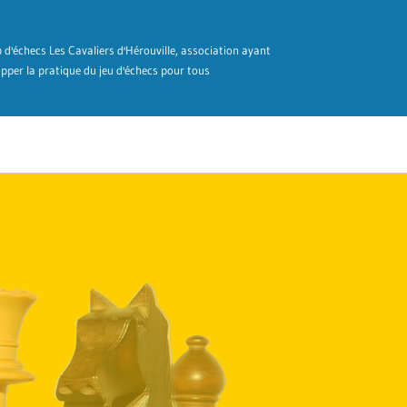
ub d'échecs Les Cavaliers d'Hérouville, association ayant
pper la pratique du jeu d'échecs pour tous