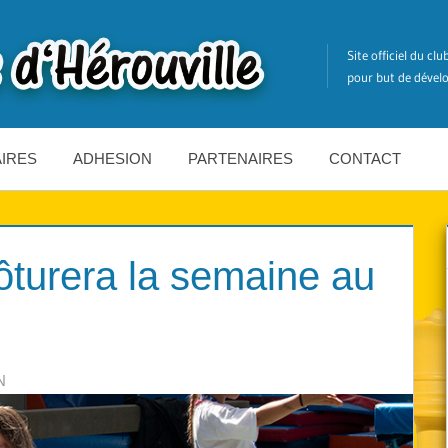
Site officiel du cl
pour but de dévelo
IRES
ADHESION
PARTENAIRES
CONTACT
lôturera la semaine au
N