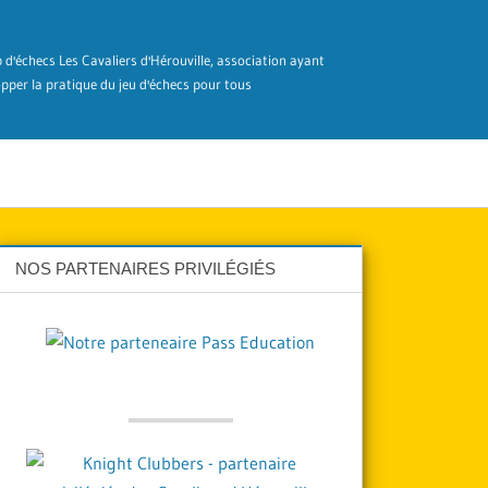
ub d'échecs Les Cavaliers d'Hérouville, association ayant
pper la pratique du jeu d'échecs pour tous
NOS PARTENAIRES PRIVILÉGIÉS