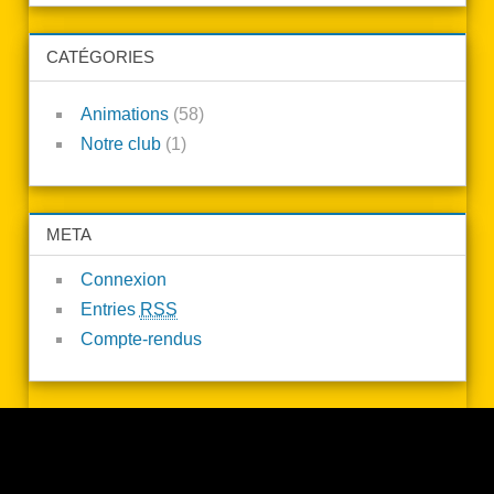
CATÉGORIES
Animations
(58)
Notre club
(1)
META
Connexion
Entries
RSS
Compte-rendus
WordPress Theme: Treville by ThemeZee.